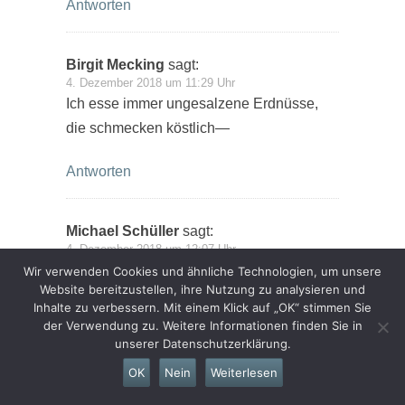
Antworten
Birgit Mecking
sagt:
4. Dezember 2018 um 11:29 Uhr
Ich esse immer ungesalzene Erdnüsse,
die schmecken köstlich—
Antworten
Michael Schüller
sagt:
4. Dezember 2018 um 12:07 Uhr
Ja, die kenne ich. Ich mag gerne
Wir verwenden Cookies und ähnliche Technologien, um unsere
Website bereitzustellen, ihre Nutzung zu analysieren und
gesalzene Erdnüsse
Inhalte zu verbessern. Mit einem Klick auf „OK“ stimmen Sie
der Verwendung zu. Weitere Informationen finden Sie in
Antworten
unserer Datenschutzerklärung.
OK
Nein
Weiterlesen
Ralf Erbskorn
sagt: