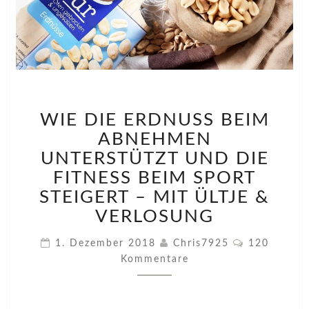
WIE
WIE DIE ERDNUSS BEIM
DIE
ERDNUSS
ABNEHMEN
BEIM
UNTERSTÜTZT UND DIE
ABNEHMEN
FITNESS BEIM SPORT
UNTERSTÜTZT
STEIGERT – MIT ÜLTJE &
UND
DIE
VERLOSUNG
FITNESS
BEIM
Kommentar
1. Dezember 2018
Chris7925
120
SPORT
Kommentare
STEIGERT
–
MIT