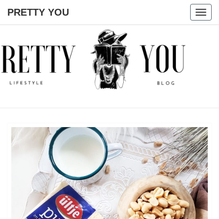
PRETTY YOU
Togg
navig
PRETTY
YOU