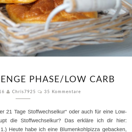
REZEPTE
RENGE PHASE/LOW CARB
–
STRENGE
Kommentare
016
Chris7925
35 Kommentare
PHASE/LOW
CARB
er 21 Tage Stoffwechselkur“ oder auch für eine Low-
pt die Stoffwechselkur? Das erkläre ich dir hier:
1.) Heute habe ich eine Blumenkohlpizza gebacken,