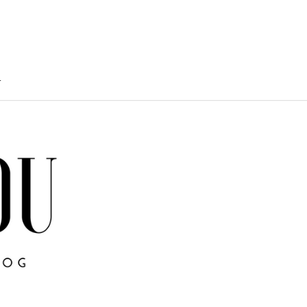
T
TY
U