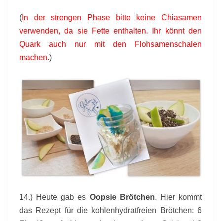
(
In der strengen Phase bitte keine Chiasamen
verwenden, da sie Fette enthalten. Ihr könnt den
Quark auch nur mit den Flohsamenschalen
machen.
)
14.) Heute gab es
‪‎Oopsie‬ Brötchen
. Hier kommt
das Rezept für die kohlenhydratfreien Brötchen: 6