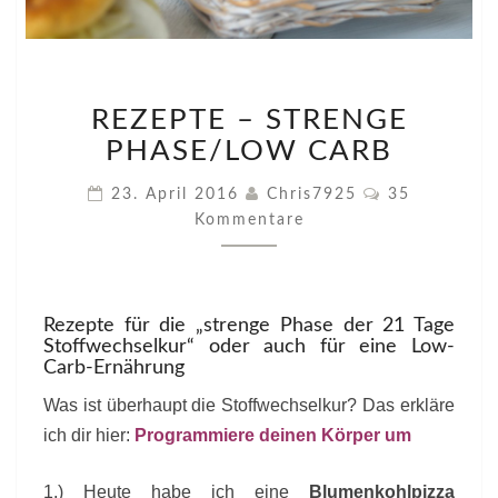
REZEPTE
REZEPTE – STRENGE
–
STRENGE
PHASE/LOW CARB
PHASE/LOW
CARB
Kommentare
23. April 2016
Chris7925
35
Kommentare
Rezepte für die „strenge Phase der 21 Tage
Stoffwechselkur“ oder auch für eine Low-
Carb-Ernährung
Was ist überhaupt die Stoffwechselkur? Das erkläre
ich dir hier:
Programmiere deinen Körper um
1.) Heute habe ich eine
Blumenkohlpizza