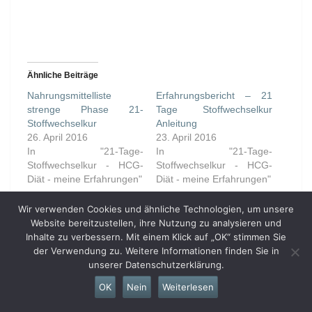
Ähnliche Beiträge
Nahrungsmittelliste
Erfahrungsbericht – 21
strenge Phase 21-
Tage Stoffwechselkur
Stoffwechselkur
Anleitung
26. April 2016
23. April 2016
In "21-Tage-
In "21-Tage-
Stoffwechselkur - HCG-
Stoffwechselkur - HCG-
Diät - meine Erfahrungen"
Diät - meine Erfahrungen"
21 Tage Stoffwechselkur
Wir verwenden Cookies und ähnliche Technologien, um unsere
strenge Phase
Website bereitzustellen, ihre Nutzung zu analysieren und
23. April 2016
Inhalte zu verbessern. Mit einem Klick auf „OK“ stimmen Sie
In "21-Tage-
der Verwendung zu. Weitere Informationen finden Sie in
Stoffwechselkur - HCG-
unserer Datenschutzerklärung.
Diät - meine Erfahrungen"
OK
Nein
Weiterlesen