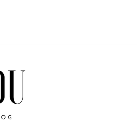
T
TY
U