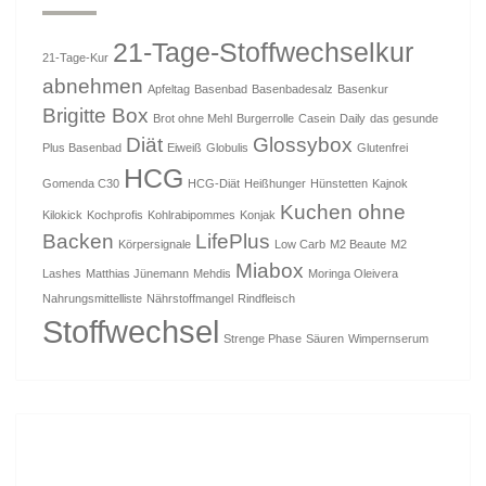
21-Tage-Stoffwechselkur
21-Tage-Kur
abnehmen
Apfeltag
Basenbad
Basenbadesalz
Basenkur
Brigitte Box
Brot ohne Mehl
Burgerrolle
Casein
Daily
das gesunde
Diät
Glossybox
Plus Basenbad
Eiweiß
Globulis
Glutenfrei
HCG
Gomenda C30
HCG-Diät
Heißhunger
Hünstetten
Kajnok
Kuchen ohne
Kilokick
Kochprofis
Kohlrabipommes
Konjak
Backen
LifePlus
Körpersignale
Low Carb
M2 Beaute
M2
Miabox
Lashes
Matthias Jünemann
Mehdis
Moringa Oleivera
Nahrungsmittelliste
Nährstoffmangel
Rindfleisch
Stoffwechsel
Strenge Phase
Säuren
Wimpernserum