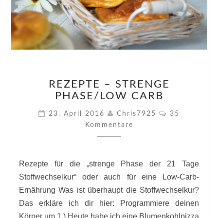
REZEPTE
REZEPTE – STRENGE
–
PHASE/LOW CARB
STRENGE
PHASE/LOW
Kommentare
23. April 2016
Chris7925
35
CARB
Kommentare
Rezepte für die „strenge Phase der 21 Tage
Stoffwechselkur“ oder auch für eine Low-Carb-
Ernährung Was ist überhaupt die Stoffwechselkur?
Das erkläre ich dir hier: Programmiere deinen
Körper um 1.) Heute habe ich eine Blumenkohlpizza