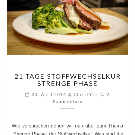
21
21 TAGE STOFFWECHSELKUR
TAGE
STRENGE PHASE
STOFFWECHSELKUR
STRENGE
Kommentare
23. April 2016
Chris7925
2
PHASE
Kommentare
Wie versprochen gehen wir nun über zum Thema
„Strenge Phase“ der Stoffwechselkur. Was sind die