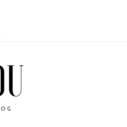
T
TY
U