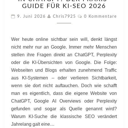
WEBSITE
GUIDE FÜR KI-SEO 2026
IN
Kommentare
9. Juni 2026
Chris7925
0 Kommentare
CHATGPT?
DER
PRAXIS-
GUIDE
Wer heute online sichtbar sein will, denkt längst
FÜR
nicht mehr nur an Google. Immer mehr Menschen
KI-
stellen ihre Fragen direkt an ChatGPT, Perplexity
SEO
2026
oder die KI-Übersichten von Google. Die Folge:
Webseiten und Blogs erhalten zunehmend Traffic
aus KI-Systemen – oder verlieren Sichtbarkeit,
wenn sie dort nicht auftauchen. Doch wie schafft
man es eigentlich, dass die eigene Website von
ChatGPT, Google AI Overviews oder Perplexity
gefunden und sogar als Quelle genannt wird?
Warum KI-Suche die klassische SEO verändert
Jahrelang galt eine…