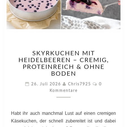
SKYRKUCHEN
SKYRKUCHEN MIT
MIT
HEIDELBEEREN – CREMIG,
HEIDELBEEREN
–
PROTEINREICH & OHNE
CREMIG,
BODEN
PROTEINREICH
Kommentare
&
26. Juli 2026
Chris7925
0
OHNE
Kommentare
BODEN
Habt ihr auch manchmal Lust auf einen cremigen
Käsekuchen, der schnell zubereitet ist und dabei