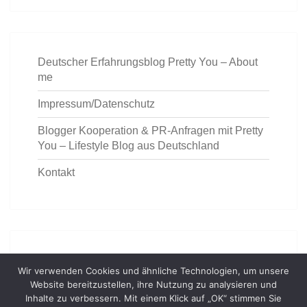
Deutscher Erfahrungsblog Pretty You – About
me
Impressum/Datenschutz
Blogger Kooperation & PR-Anfragen mit Pretty
You – Lifestyle Blog aus Deutschland
Kontakt
https://deutschemedz.de/ventolin
Wir verwenden Cookies und ähnliche Technologien, um unsere
Website bereitzustellen, ihre Nutzung zu analysieren und
Inhalte zu verbessern. Mit einem Klick auf „OK“ stimmen Sie