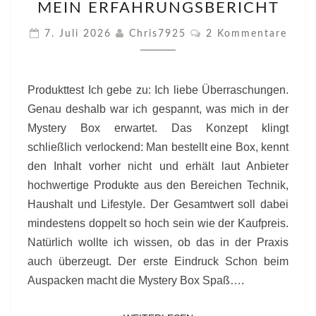
–
MEIN ERFAHRUNGSBERICHT
LOHNT
Kommentare
SICH
7. Juli 2026
Chris7925
2 Kommentare
DIE
ÜBERRASCHUNG
WIRKLICH?
Produkttest Ich gebe zu: Ich liebe Überraschungen.
MEIN
Genau deshalb war ich gespannt, was mich in der
ERFAHRUNGSBERICHT
Mystery Box erwartet. Das Konzept klingt
schließlich verlockend: Man bestellt eine Box, kennt
den Inhalt vorher nicht und erhält laut Anbieter
hochwertige Produkte aus den Bereichen Technik,
Haushalt und Lifestyle. Der Gesamtwert soll dabei
mindestens doppelt so hoch sein wie der Kaufpreis.
Natürlich wollte ich wissen, ob das in der Praxis
auch überzeugt. Der erste Eindruck Schon beim
Auspacken macht die Mystery Box Spaß….