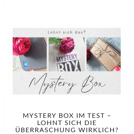
MYSTERY
MYSTERY BOX IM TEST –
BOX
LOHNT SICH DIE
IM
TEST
ÜBERRASCHUNG WIRKLICH?