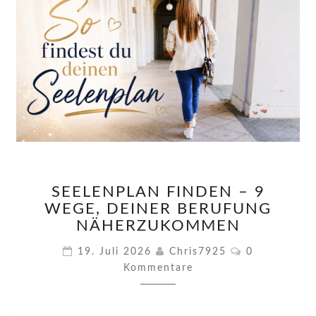
SEELENPLAN
SEELENPLAN FINDEN – 9
FINDEN
WEGE, DEINER BERUFUNG
–
9
NÄHERZUKOMMEN
WEGE,
Kommentare
19. Juli 2026
Chris7925
0
DEINER
Kommentare
BERUFUNG
NÄHERZUKOMMEN