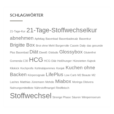
SCHLAGWÖRTER
21-Tage-Stoffwechselkur
21-Tage-Kur
abnehmen
Apfeltag
Basenbad
Basenbadesalz
Basenkur
Brigitte Box
Brot ohne Mehl
Burgerrolle
Casein
Daily
das gesunde
Diät
Glossybox
Plus Basenbad
Eiweiß
Globulis
Glutenfrei
HCG
Gomenda C30
HCG-Diät
Heißhunger
Hünstetten
Kajnok
Kuchen ohne
Kilokick
Kochprofis
Kohlrabipommes
Konjak
Backen
LifePlus
Körpersignale
Low Carb
M2 Beaute
M2
Miabox
Lashes
Matthias Jünemann
Mehdis
Moringa Oleivera
Nahrungsmittelliste
Nährstoffmangel
Rindfleisch
Stoffwechsel
Strenge Phase
Säuren
Wimpernserum