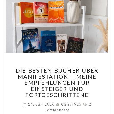
DIE
DIE BESTEN BÜCHER ÜBER
BESTEN
MANIFESTATION – MEINE
BÜCHER
ÜBER
EMPFEHLUNGEN FÜR
MANIFESTATION
EINSTEIGER UND
–
FORTGESCHRITTENE
MEINE
Kommentare
EMPFEHLUNGEN
14. Juli 2026
Chris7925
2
FÜR
Kommentare