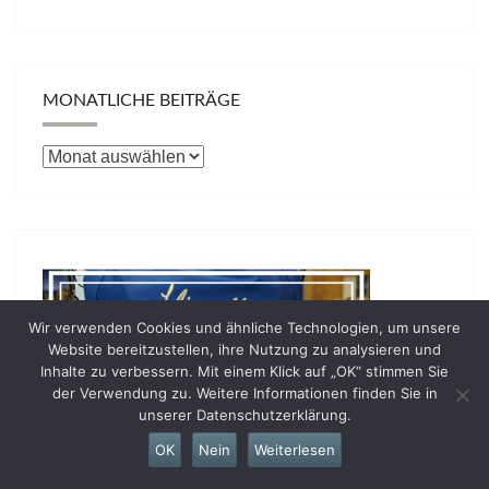
MONATLICHE BEITRÄGE
Monatliche
Beiträge
Wir verwenden Cookies und ähnliche Technologien, um unsere
Website bereitzustellen, ihre Nutzung zu analysieren und
Inhalte zu verbessern. Mit einem Klick auf „OK“ stimmen Sie
der Verwendung zu. Weitere Informationen finden Sie in
unserer Datenschutzerklärung.
OK
Nein
Weiterlesen