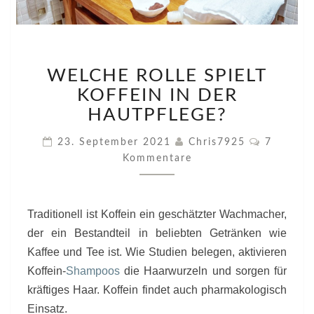
WELCHE
WELCHE ROLLE SPIELT
ROLLE
SPIELT
KOFFEIN IN DER
KOFFEIN
HAUTPFLEGE?
IN
DER
Komment
23. September 2021
Chris7925
7
HAUTPFLEGE?
Kommentare
Traditionell ist Koffein ein geschätzter Wachmacher,
der ein Bestandteil in beliebten Getränken wie
Kaffee und Tee ist. Wie Studien belegen, aktivieren
Koffein-
Shampoos
die Haarwurzeln und sorgen für
kräftiges Haar. Koffein findet auch pharmakologisch
Einsatz.