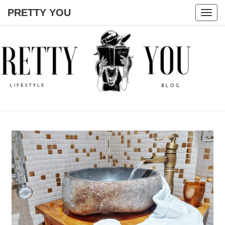
PRETTY YOU
Togg
navig
PRETTY
YOU