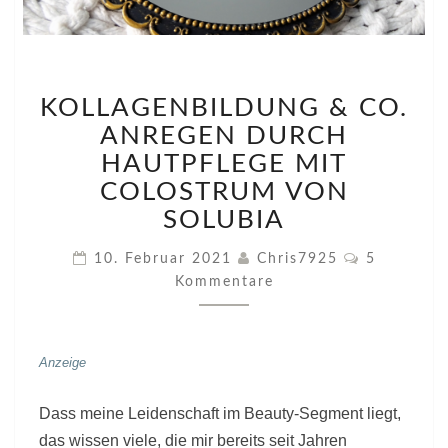
KOLLAGENBILDUNG
KOLLAGENBILDUNG & CO.
&
CO.
ANREGEN DURCH
ANREGEN
HAUTPFLEGE MIT
DURCH
COLOSTRUM VON
HAUTPFLEGE
SOLUBIA
MIT
COLOSTRUM
Kommentar
VON
10. Februar 2021
Chris7925
5
SOLUBIA
Kommentare
Anzeige
Dass meine Leidenschaft im Beauty-Segment liegt,
das wissen viele, die mir bereits seit Jahren