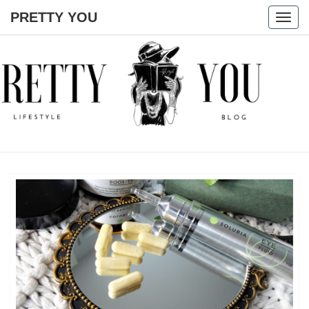
PRETTY YOU
Togg
navig
PRETTY
YOU