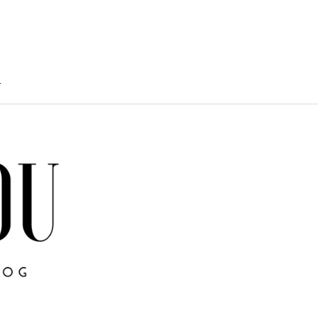
T
TY
U