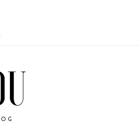
T
TY
U