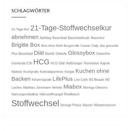
SCHLAGWÖRTER
21-Tage-Stoffwechselkur
21-Tage-Kur
abnehmen
Apfeltag
Basenbad
Basenbadesalz
Basenkur
Brigitte Box
Brot ohne Mehl
Burgerrolle
Casein
Daily
das gesunde
Diät
Glossybox
Plus Basenbad
Eiweiß
Globulis
Glutenfrei
HCG
Gomenda C30
HCG-Diät
Heißhunger
Hünstetten
Kajnok
Kuchen ohne
Kilokick
Kochprofis
Kohlrabipommes
Konjak
Backen
LifePlus
Körpersignale
Low Carb
M2 Beaute
M2
Miabox
Lashes
Matthias Jünemann
Mehdis
Moringa Oleivera
Nahrungsmittelliste
Nährstoffmangel
Rindfleisch
Stoffwechsel
Strenge Phase
Säuren
Wimpernserum