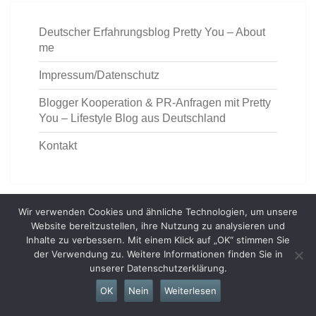
Deutscher Erfahrungsblog Pretty You – About
me
Impressum/Datenschutz
Blogger Kooperation & PR-Anfragen mit Pretty
You – Lifestyle Blog aus Deutschland
Kontakt
Wir verwenden Cookies und ähnliche Technologien, um unsere
Website bereitzustellen, ihre Nutzung zu analysieren und
Inhalte zu verbessern. Mit einem Klick auf „OK“ stimmen Sie
https://deutschemedz.de/ventolin
der Verwendung zu. Weitere Informationen finden Sie in
unserer Datenschutzerklärung.
OK
Nein
Weiterlesen