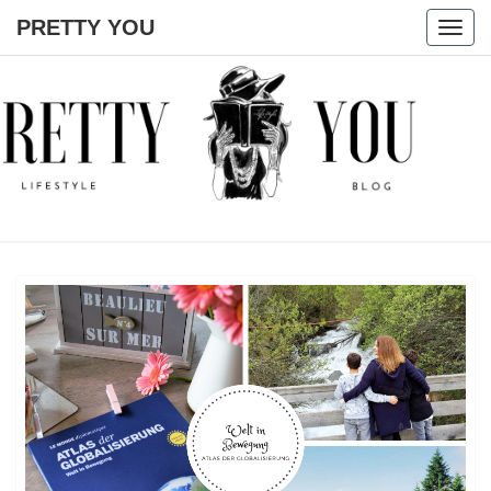
PRETTY YOU
Togg
navig
PRETTY
YOU