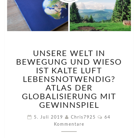
UNSERE
UNSERE WELT IN
WELT
IN
BEWEGUNG UND WIESO
BEWEGUNG
IST KALTE LUFT
UND
LEBENSNOTWENDIG?
WIESO
ATLAS DER
IST
KALTE
GLOBALISIERUNG MIT
LUFT
GEWINNSPIEL
LEBENSNOTWENDIG?
ATLAS
Kommentare
5. Juli 2019
Chris7925
64
DER
Kommentare
GLOBALISIERUNG
MIT