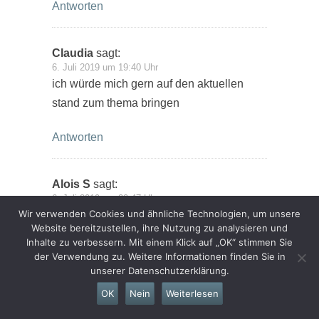
Antworten
Claudia
sagt:
6. Juli 2019 um 19:40 Uhr
ich würde mich gern auf den aktuellen
stand zum thema bringen
Antworten
Alois S
sagt:
6. Juli 2019 um 20:47 Uhr
Wir verwenden Cookies und ähnliche Technologien, um unsere
Ein aktuelles Thema.
Website bereitzustellen, ihre Nutzung zu analysieren und
Inhalte zu verbessern. Mit einem Klick auf „OK“ stimmen Sie
Antworten
der Verwendung zu. Weitere Informationen finden Sie in
unserer Datenschutzerklärung.
OK
Nein
Weiterlesen
Sarah St.
sagt:
6. Juli 2019 um 21:08 Uhr