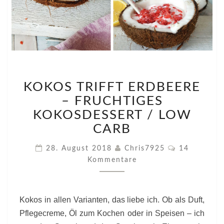
KOKOS
KOKOS TRIFFT ERDBEERE
TRIFFT
ERDBEERE
– FRUCHTIGES
–
KOKOSDESSERT / LOW
FRUCHTIGES
CARB
KOKOSDESSERT
/
Kommentar
28. August 2018
Chris7925
14
LOW
Kommentare
CARB
Kokos in allen Varianten, das liebe ich. Ob als Duft,
Pflegecreme, Öl zum Kochen oder in Speisen – ich