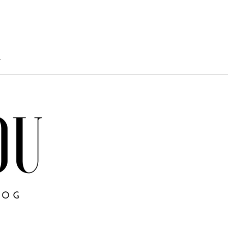
T
TY
U