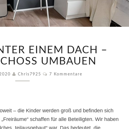
FREIHEIT
UNTER EINEM DACH –
UNTER
EINEM
SCHOSS UMBAUEN
DACH
–
Kommentare
 2020
Chris7925
7 Kommentare
DACHGESCHOSS
UMBAUEN
oweit – die Kinder werden groß und befinden sich
 „Freiräume“ schaffen für alle Beteiligten. Wir haben
ches „teilausgebaut“ war. Das bedeutet, die