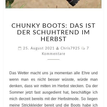
CHUNKY
CHUNKY BOOTS: DAS IST
BOOTS:
DAS
DER SCHUHTREND IM
IST
HERBST
DER
SCHUHTREND
Kommentar
25. August 2021
Chris7925
7
IM
Kommentare
HERBST
Das Wetter macht uns ja momentan alle Ehre und
wenn man es nicht besser wüsste, würde man
denken, dass wir mitten im Herbst stecken. Da der
Sommer jetzt fast ausgedient hat, beschäftige ich
mich derzeit bereits mit der Herbstmode. So liegen
meine Strickkleider bereit und die Boots habe ich