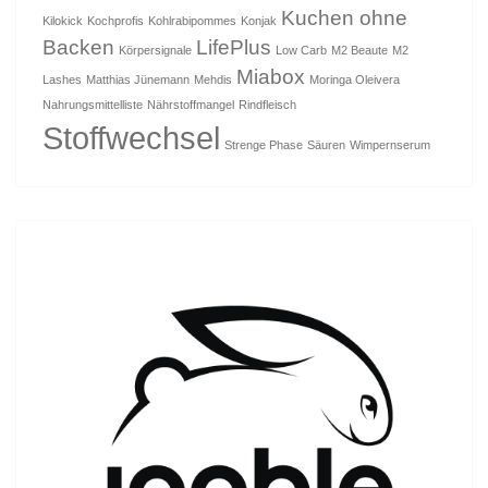
Kuchen ohne
Kilokick
Kochprofis
Kohlrabipommes
Konjak
Backen
LifePlus
Körpersignale
Low Carb
M2 Beaute
M2
Miabox
Lashes
Matthias Jünemann
Mehdis
Moringa Oleivera
Nahrungsmittelliste
Nährstoffmangel
Rindfleisch
Stoffwechsel
Strenge Phase
Säuren
Wimpernserum