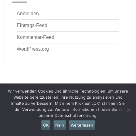
Anmelden
Eintrags-Feed
Kommentar-Feed
WordPress.org
Deutscher Erfahrungsblog Pretty You – About
Wir verwenden Cookies und ähnliche Technologien, um unsere
me
Website bereitzustellen, ihre Nutzung zu analysieren und
Inhalte zu verbessern. Mit einem Klick auf „OK“ stimmen Sie
Impressum/Datenschutz
der Verwendung zu. Weitere Informationen finden Sie in
unserer Datenschutzerklärung.
Blogger Kooperation & PR-Anfragen mit Pretty
You – Lifestyle Blog aus Deutschland
OK
Nein
Weiterlesen