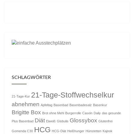
SCHLAGWÖRTER
21-Tage-Stoffwechselkur
21-Tage-Kur
abnehmen
Apfeltag
Basenbad
Basenbadesalz
Basenkur
Brigitte Box
Brot ohne Mehl
Burgerrolle
Casein
Daily
das gesunde
Diät
Glossybox
Plus Basenbad
Eiweiß
Globulis
Glutenfrei
HCG
Gomenda C30
HCG-Diät
Heißhunger
Hünstetten
Kajnok