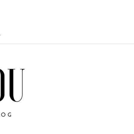
T
TY
U