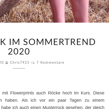
MUSTERROCK
K IM SOMMERTREND
IM
SOMMERTREND
2020
2020
Kommentare
020
Chris7925
7 Kommentare
n mit Flowerprints auch Röcke hoch im Kurs. Diese
en haben. Als ich vor ein paar Tagen zu einem
 habe ich auch einen Musterrock gesehen, der gleich