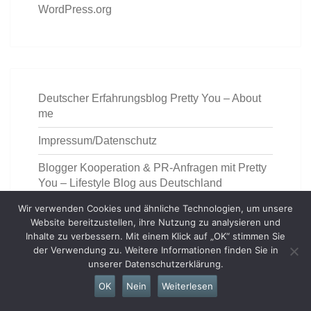
WordPress.org
Deutscher Erfahrungsblog Pretty You – About
me
Impressum/Datenschutz
Blogger Kooperation & PR-Anfragen mit Pretty
You – Lifestyle Blog aus Deutschland
Wir verwenden Cookies und ähnliche Technologien, um unsere
Kontakt
Website bereitzustellen, ihre Nutzung zu analysieren und
Inhalte zu verbessern. Mit einem Klick auf „OK“ stimmen Sie
der Verwendung zu. Weitere Informationen finden Sie in
unserer Datenschutzerklärung.
OK
Nein
Weiterlesen
https://deutschemedz.de/ventolin