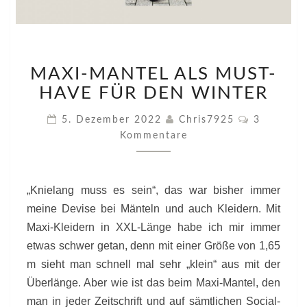
MAXI-
MAXI-MANTEL ALS MUST-
MANTEL
ALS
HAVE FÜR DEN WINTER
MUST-
HAVE
Kommenta
5. Dezember 2022
Chris7925
3
FÜR
Kommentare
DEN
WINTER
„Knielang muss es sein“, das war bisher immer
meine Devise bei Mänteln und auch Kleidern. Mit
Maxi-Kleidern in XXL-Länge habe ich mir immer
etwas schwer getan, denn mit einer Größe von 1,65
m sieht man schnell mal sehr „klein“ aus mit der
Überlänge. Aber wie ist das beim Maxi-Mantel, den
man in jeder Zeitschrift und auf sämtlichen Social-