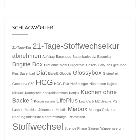
SCHLAGWÖRTER
21-Tage-Stoffwechselkur
21-Tage-Kur
abnehmen
Apfeltag
Basenbad
Basenbadesalz
Basenkur
Brigitte Box
Brot ohne Mehl
Burgerrolle
Casein
Daily
das gesunde
Diät
Glossybox
Plus Basenbad
Eiweiß
Globulis
Glutenfrei
HCG
Gomenda C30
HCG-Diät
Heißhunger
Hünstetten
Kajnok
Kuchen ohne
Kilokick
Kochprofis
Kohlrabipommes
Konjak
Backen
LifePlus
Körpersignale
Low Carb
M2 Beaute
M2
Miabox
Lashes
Matthias Jünemann
Mehdis
Moringa Oleivera
Nahrungsmittelliste
Nährstoffmangel
Rindfleisch
Stoffwechsel
Strenge Phase
Säuren
Wimpernserum