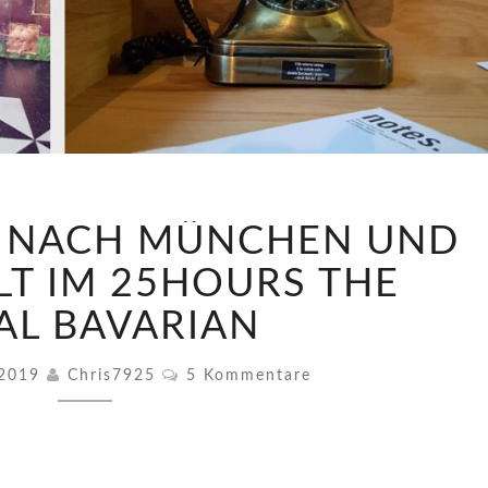
EIN
P NACH MÜNCHEN UND
KURZTRIP
NACH
T IM 25HOURS THE
MÜNCHEN
AL BAVARIAN
UND
AUFENTHALT
Kommentare
IM
 2019
Chris7925
5 Kommentare
25HOURS
THE
ROYAL
BAVARIAN