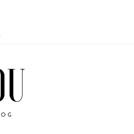
T
TY
U