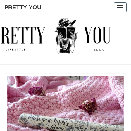
PRETTY YOU
Togg
navig
PRETTY
YOU