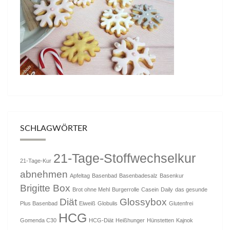
SCHLAGWÖRTER
21-Tage-Stoffwechselkur
21-Tage-Kur
abnehmen
Apfeltag
Basenbad
Basenbadesalz
Basenkur
Brigitte Box
Brot ohne Mehl
Burgerrolle
Casein
Daily
das gesunde
Diät
Glossybox
Plus Basenbad
Eiweiß
Globulis
Glutenfrei
HCG
Gomenda C30
HCG-Diät
Heißhunger
Hünstetten
Kajnok