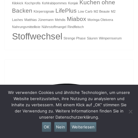
Kuchen ohne
Kilokick
Kochprofis
Kohlrabipommes
Konjak
Backen
LifePlus
Körpersignale
Low Carb
M2 Beaute
M2
Miabox
Lashes
Matthias Jünemann
Mehdis
Moringa Oleivera
Nahrungsmittelliste
Nährstoffmangel
Rindfleisch
Stoffwechsel
Strenge Phase
Säuren
Wimpernserum
Wir verwenden Cookies und ähnliche Technologien, um unsere
Website bereitzustellen, ihre Nutzung zu analysieren und
Inhalte zu verbessern. Mit einem Klick auf „OK“ stimmen Sie
der Verwendung zu. Weitere Informationen finden Sie in
unserer Datenschutzerklärung.
OK
Nein
Weiterlesen