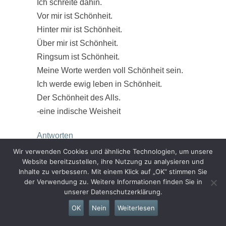
Ich schreite dahin.
Vor mir ist Schönheit.
Hinter mir ist Schönheit.
Über mir ist Schönheit.
Ringsum ist Schönheit.
Meine Worte werden voll Schönheit sein.
Ich werde ewig leben in Schönheit.
Der Schönheit des Alls.
-eine indische Weisheit
Antworten
Wir verwenden Cookies und ähnliche Technologien, um unsere
Website bereitzustellen, ihre Nutzung zu analysieren und
Susi Wißotzki
sagt:
Inhalte zu verbessern. Mit einem Klick auf „OK“ stimmen Sie
13. November 2020 um 20:04 Uhr
der Verwendung zu. Weitere Informationen finden Sie in
Tolle Ideen und Hinweise
unserer Datenschutzerklärung.
Würde mich darüber freuen
OK
Nein
Weiterlesen