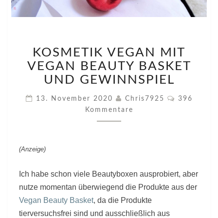
KOSMETIK
KOSMETIK VEGAN MIT
VEGAN
MIT
VEGAN BEAUTY BASKET
VEGAN
UND GEWINNSPIEL
BEAUTY
BASKET
Kommentar
13. November 2020
Chris7925
396
UND
Kommentare
GEWINNSPIEL
(Anzeige)
Ich habe schon viele Beautyboxen ausprobiert, aber
nutze momentan überwiegend die Produkte aus der
Vegan Beauty Basket
, da die Produkte
tierversuchsfrei sind und ausschließlich aus