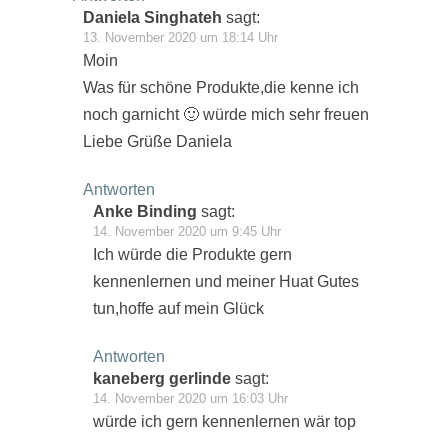
Daniela Singhateh
sagt:
13. November 2020 um 18:14 Uhr
Moin
Was für schöne Produkte,die kenne ich
noch garnicht 🙂 würde mich sehr freuen
Liebe Grüße Daniela
Antworten
Anke Binding
sagt:
14. November 2020 um 9:45 Uhr
Ich würde die Produkte gern
kennenlernen und meiner Huat Gutes
tun,hoffe auf mein Glück
Antworten
kaneberg gerlinde
sagt:
14. November 2020 um 16:03 Uhr
würde ich gern kennenlernen wär top