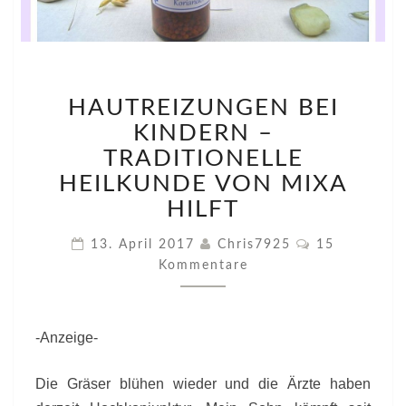
HAUTREIZUNGEN
HAUTREIZUNGEN BEI
BEI
KINDERN
KINDERN –
–
TRADITIONELLE
TRADITIONELLE
HEILKUNDE VON MIXA
HEILKUNDE
HILFT
VON
MIXA
Kommentare
HILFT
13. April 2017
Chris7925
15
Kommentare
-Anzeige-
Die Gräser blühen wieder und die Ärzte haben