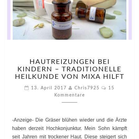
HAUTREIZUNGEN
HAUTREIZUNGEN BEI
BEI
KINDERN – TRADITIONELLE
KINDERN
–
HEILKUNDE VON MIXA HILFT
TRADITIONELLE
Kommentare
13. April 2017
Chris7925
15
HEILKUNDE
Kommentare
VON
MIXA
HILFT
-Anzeige- Die Gräser blühen wieder und die Ärzte
haben derzeit Hochkonjunktur. Mein Sohn kämpft
seit Jahren mit trockener Haut. Diese steigert sich