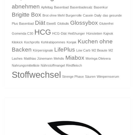
abnehmen
Apfeltag
Basenbad
Basenbadesalz
Basenkur
Brigitte Box
Brot ohne Mehl
Burgerrolle
Casein
Daily
das gesunde
Diät
Glossybox
Plus Basenbad
Eiweiß
Globulis
Glutenfrei
HCG
Gomenda C30
HCG-Diät
Heißhunger
Hünstetten
Kajnok
Kuchen ohne
Kilokick
Kochprofis
Kohlrabipommes
Konjak
Backen
LifePlus
Körpersignale
Low Carb
M2 Beaute
M2
Miabox
Lashes
Matthias Jünemann
Mehdis
Moringa Oleivera
Nahrungsmittelliste
Nährstoffmangel
Rindfleisch
Stoffwechsel
Strenge Phase
Säuren
Wimpernserum