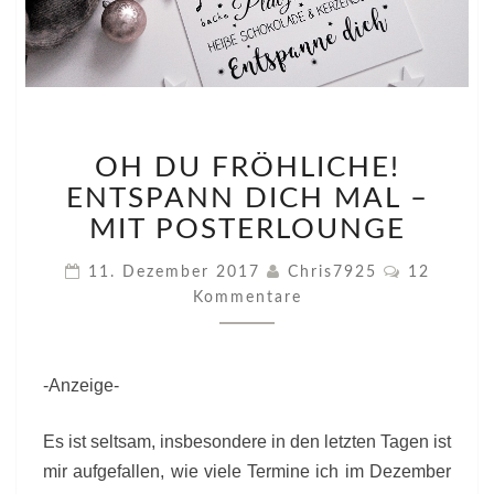
OH
OH DU FRÖHLICHE!
DU
FRÖHLICHE!
ENTSPANN DICH MAL –
ENTSPANN
MIT POSTERLOUNGE
DICH
MAL
Kommenta
11. Dezember 2017
Chris7925
12
–
Kommentare
MIT
POSTERLOUNGE
-Anzeige-
Es ist seltsam, insbesondere in den letzten Tagen ist
mir aufgefallen, wie viele Termine ich im Dezember