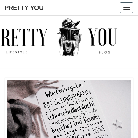
PRETTY YOU
Togg
navig
PRETTY
YOU