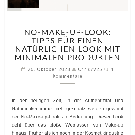
NO-
NO-MAKE-UP-LOOK:
MAKE-
UP-
TIPPS FÜR EINEN
LOOK:
NATÜRLICHEN LOOK MIT
TIPPS
MINIMALEN PRODUKTEN
FÜR
EINEN
Kommenta
26. Oktober 2023
Chris7925
4
NATÜRLICHEN
Kommentare
LOOK
MIT
MINIMALEN
PRODUKTEN
In der heutigen Zeit, in der Authentizität und
Natürlichkeit immer mehr geschätzt werden, gewinnt
der No-Make-up-Look an Bedeutung. Dieser Look
geht über das bloße Weglassen von Make-up
hinaus. Früher als ich noch in der Kosmetikindustrie