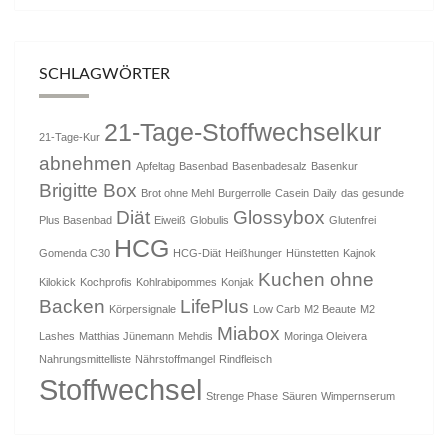
SCHLAGWÖRTER
21-Tage-Stoffwechselkur
21-Tage-Kur
abnehmen
Apfeltag
Basenbad
Basenbadesalz
Basenkur
Brigitte Box
Brot ohne Mehl
Burgerrolle
Casein
Daily
das gesunde
Diät
Glossybox
Plus Basenbad
Eiweiß
Globulis
Glutenfrei
HCG
Gomenda C30
HCG-Diät
Heißhunger
Hünstetten
Kajnok
Kuchen ohne
Kilokick
Kochprofis
Kohlrabipommes
Konjak
Backen
LifePlus
Körpersignale
Low Carb
M2 Beaute
M2
Miabox
Lashes
Matthias Jünemann
Mehdis
Moringa Oleivera
Nahrungsmittelliste
Nährstoffmangel
Rindfleisch
Stoffwechsel
Strenge Phase
Säuren
Wimpernserum