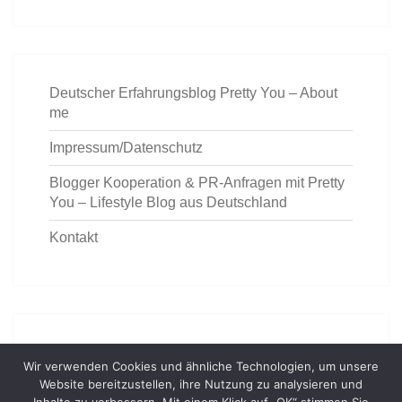
Deutscher Erfahrungsblog Pretty You – About
me
Impressum/Datenschutz
Blogger Kooperation & PR-Anfragen mit Pretty
You – Lifestyle Blog aus Deutschland
Kontakt
https://deutschemedz.de/ventolin
Wir verwenden Cookies und ähnliche Technologien, um unsere
Website bereitzustellen, ihre Nutzung zu analysieren und