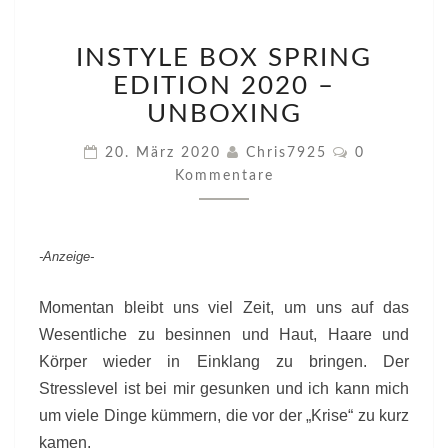
INSTYLE
INSTYLE BOX SPRING
BOX
SPRING
EDITION 2020 –
EDITION
UNBOXING
2020
–
Kommentare
20. März 2020
Chris7925
0
UNBOXING
Kommentare
-Anzeige-
Momentan bleibt uns viel Zeit, um uns auf das
Wesentliche zu besinnen und Haut, Haare und
Körper wieder in Einklang zu bringen. Der
Stresslevel ist bei mir gesunken und ich kann mich
um viele Dinge kümmern, die vor der „Krise“ zu kurz
kamen.