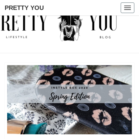
PRETTY YOU
Togg
navig
PRETTY
YOU