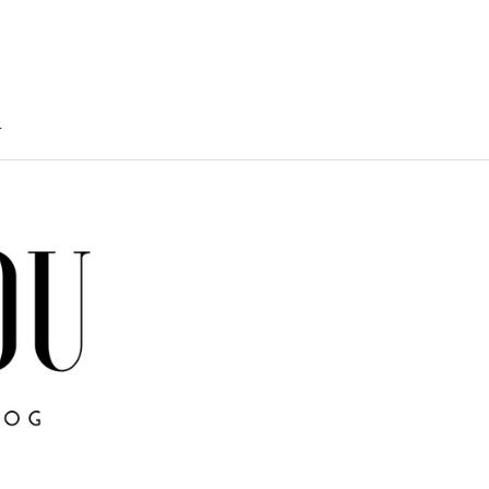
T
TY
U