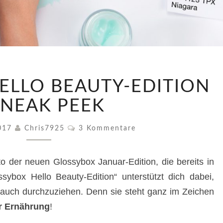
GLOSSYBOX
ELLO BEAUTY-EDITION
HELLO
BEAUTY-
SNEAK PEEK
EDITION
–
Kommentare
2017
Chris7925
3 Kommentare
SNEAK
PEEK
to der neuen Glossybox Januar-Edition, die bereits in
ssybox Hello Beauty-Edition“ unterstützt dich dabei,
 auch durchzuziehen. Denn sie steht ganz im Zeichen
r Ernährung
!