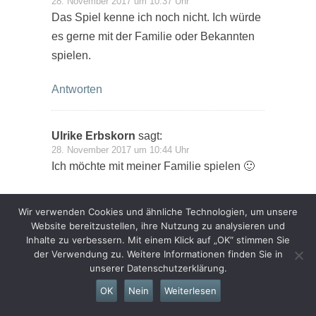
28. November 2017 um 10:37 Uhr
Das Spiel kenne ich noch nicht. Ich würde
es gerne mit der Familie oder Bekannten
spielen.
Antworten
Ulrike Erbskorn
sagt:
28. November 2017 um 10:44 Uhr
Ich möchte mit meiner Familie spielen 🙂
Antworten
Wir verwenden Cookies und ähnliche Technologien, um unsere
Website bereitzustellen, ihre Nutzung zu analysieren und
Inhalte zu verbessern. Mit einem Klick auf „OK“ stimmen Sie
Raimund
sagt:
der Verwendung zu. Weitere Informationen finden Sie in
28. November 2017 um 10:53 Uhr
unserer Datenschutzerklärung.
Das Spiel kenne ich noch gar nicht. Es
OK
Nein
Weiterlesen
würde ideal zu unserem nächsten
Spieleabend passen – da würde ich gerne