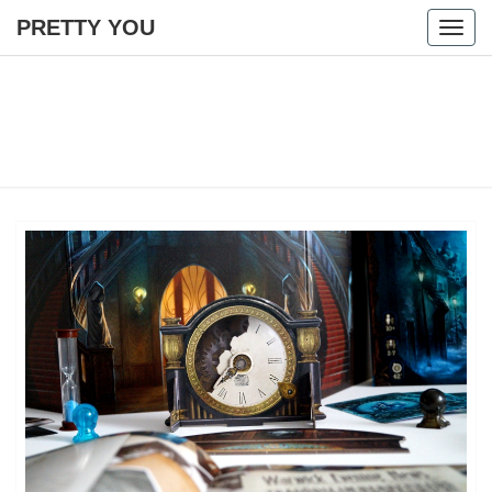
PRETTY YOU
Togg
navig
PRETTY
YOU