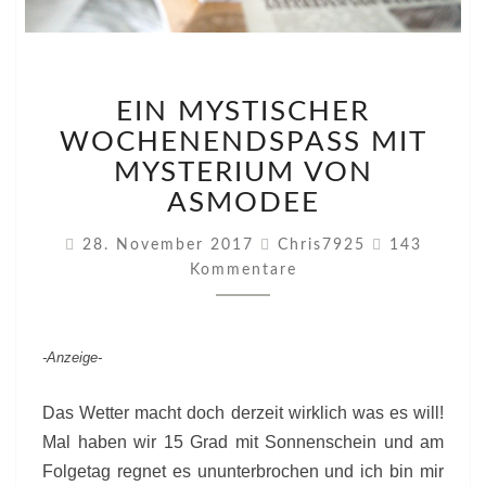
EIN
EIN MYSTISCHER
MYSTISCHER
WOCHENENDSPASS M
WOCHENENDSPASS MIT M
IT M
YSTERIUM VON A
YSTERIUM V
SMODEE
ON A
SMODEE
Kommentar
28. November 2017
Chris7925
143
Kommentare
-Anzeige-
Das Wetter macht doch derzeit wirklich was es will!
Mal haben wir 15 Grad mit Sonnenschein und am
Folgetag regnet es ununterbrochen und ich bin mir