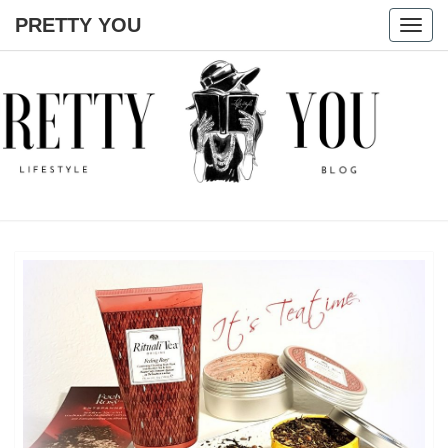
PRETTY YOU
Togg
navig
PRETTY
YOU