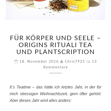
FÜR
FÜR KÖRPER UND SEELE –
KÖRPER
UND
ORIGINS RITUALI TEA
SEELE
UND PLANTSCRIPTION
–
ORIGINS
Kommenta
18. November 2016
Chris7925
13
RITUALI
Kommentare
TEA
UND
PLANTSCRIPTION
It´s Teatime – das hätte ich letztes Jahr, in der für
mich stressigen Weihnachtszeit, gern öfter gehört.
Aber dieses Jahr wird alles anders: