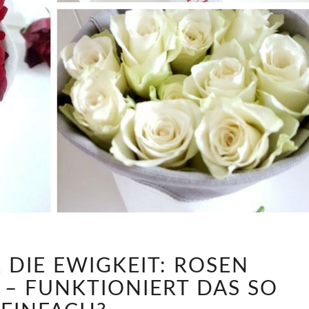
BLUMEN
 DIE EWIGKEIT: ROSEN
FÜR
DIE
 – FUNKTIONIERT DAS SO
EWIGKEIT: