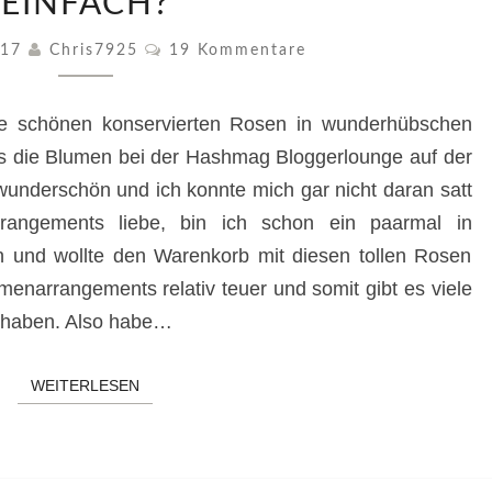
EINFACH?
ROSEN
KONSERVIEREN
Kommentare
017
Chris7925
19 Kommentare
–
FUNKTIONIERT
se schönen konservierten Rosen in wunderhübschen
DAS
SO
s die Blumen bei der Hashmag Bloggerlounge auf der
EINFACH?
underschön und ich konnte mich gar nicht daran satt
rangements liebe, bin ich schon ein paarmal in
 und wollte den Warenkorb mit diesen tollen Rosen
umenarrangements relativ teuer und somit gibt es viele
g haben. Also habe…
WEITERLESEN
WEITERLESEN