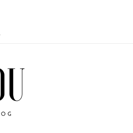
T
TY
U