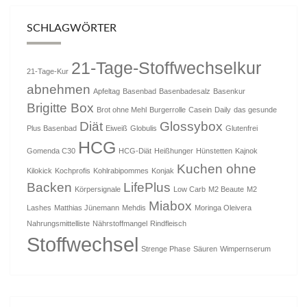
SCHLAGWÖRTER
21-Tage-Stoffwechselkur
21-Tage-Kur
abnehmen
Apfeltag
Basenbad
Basenbadesalz
Basenkur
Brigitte Box
Brot ohne Mehl
Burgerrolle
Casein
Daily
das gesunde
Diät
Glossybox
Plus Basenbad
Eiweiß
Globulis
Glutenfrei
HCG
Gomenda C30
HCG-Diät
Heißhunger
Hünstetten
Kajnok
Kuchen ohne
Kilokick
Kochprofis
Kohlrabipommes
Konjak
Backen
LifePlus
Körpersignale
Low Carb
M2 Beaute
M2
Miabox
Lashes
Matthias Jünemann
Mehdis
Moringa Oleivera
Nahrungsmittelliste
Nährstoffmangel
Rindfleisch
Stoffwechsel
Strenge Phase
Säuren
Wimpernserum