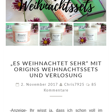
„ES
„ES WEIHNACHTET SEHR“ MIT
WEIHNACHTET
ORIGINS WEIHNACHTSSETS
SEHR“
MIT
UND VERLOSUNG
ORIGINS
Kommentar
2. November 2017
Chris7925
85
WEIHNACHTSSETS
Kommentare
UND
VERLOSUNG
-Anzeige- Ihr wisst ja, dass ich schon voll im