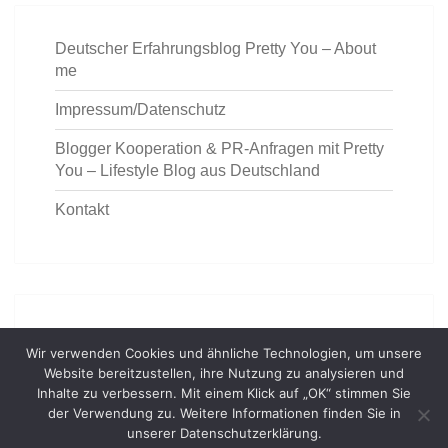
Deutscher Erfahrungsblog Pretty You – About
me
Impressum/Datenschutz
Blogger Kooperation & PR-Anfragen mit Pretty
You – Lifestyle Blog aus Deutschland
Kontakt
https://deutschemedz.de/ventolin
Wir verwenden Cookies und ähnliche Technologien, um unsere
Website bereitzustellen, ihre Nutzung zu analysieren und
Inhalte zu verbessern. Mit einem Klick auf „OK“ stimmen Sie
der Verwendung zu. Weitere Informationen finden Sie in
unserer Datenschutzerklärung.