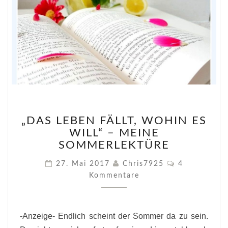
„DAS
„DAS LEBEN FÄLLT, WOHIN ES
LEBEN
WILL“ – MEINE
FÄLLT,
WOHIN
SOMMERLEKTÜRE
ES
Kommentare
27. Mai 2017
Chris7925
4
WILL“
Kommentare
–
MEINE
SOMMERLEKTÜRE
-Anzeige- Endlich scheint der Sommer da zu sein.