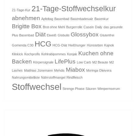
21-Tage-Stoffwechselkur
21-Tage-Kur
abnehmen
Apfeltag
Basenbad
Basenbadesalz
Basenkur
Brigitte Box
Brot ohne Mehl
Burgerrolle
Casein
Daily
das gesunde
Diät
Glossybox
Plus Basenbad
Eiweiß
Globulis
Glutenfrei
HCG
Gomenda C30
HCG-Diät
Heißhunger
Hünstetten
Kajnok
Kuchen ohne
Kilokick
Kochprofis
Kohlrabipommes
Konjak
Backen
LifePlus
Körpersignale
Low Carb
M2 Beaute
M2
Miabox
Lashes
Matthias Jünemann
Mehdis
Moringa Oleivera
Nahrungsmittelliste
Nährstoffmangel
Rindfleisch
Stoffwechsel
Strenge Phase
Säuren
Wimpernserum