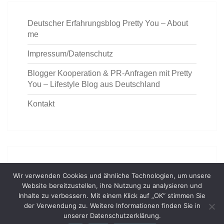
Deutscher Erfahrungsblog Pretty You – About
me
Impressum/Datenschutz
Blogger Kooperation & PR-Anfragen mit Pretty
You – Lifestyle Blog aus Deutschland
Kontakt
https://deutschemedz.de/ventolin
Wir verwenden Cookies und ähnliche Technologien, um unsere
Website bereitzustellen, ihre Nutzung zu analysieren und
Inhalte zu verbessern. Mit einem Klick auf „OK“ stimmen Sie
der Verwendung zu. Weitere Informationen finden Sie in
unserer Datenschutzerklärung.