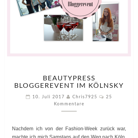
BEAUTYPRESS
BEAUTYPRESS
BLOGGEREVENT
BLOGGEREVENT IM KÖLNSKY
IM
KÖLNSKY
Kommentare
10. Juli 2017
Chris7925
25
Kommentare
Nachdem ich von der Fashion-Week zurück war,
machte ich mich Samstags auf den Weg nach Köln.