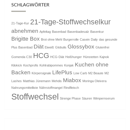
SCHLAGWÖRTER
21-Tage-Stoffwechselkur
21-Tage-Kur
abnehmen
Apfeltag
Basenbad
Basenbadesalz
Basenkur
Brigitte Box
Brot ohne Mehl
Burgerrolle
Casein
Daily
das gesunde
Diät
Glossybox
Plus Basenbad
Eiweiß
Globulis
Glutenfrei
HCG
Gomenda C30
HCG-Diät
Heißhunger
Hünstetten
Kajnok
Kuchen ohne
Kilokick
Kochprofis
Kohlrabipommes
Konjak
Backen
LifePlus
Körpersignale
Low Carb
M2 Beaute
M2
Miabox
Lashes
Matthias Jünemann
Mehdis
Moringa Oleivera
Nahrungsmittelliste
Nährstoffmangel
Rindfleisch
Stoffwechsel
Strenge Phase
Säuren
Wimpernserum