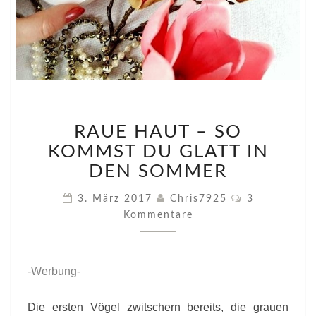
RAUE
RAUE HAUT – SO
HAUT
–
KOMMST DU GLATT IN
SO
DEN SOMMER
KOMMST
DU
Kommentare
3. März 2017
Chris7925
3
GLATT
Kommentare
IN
DEN
SOMMER
-Werbung-
Die ersten Vögel zwitschern bereits, die grauen