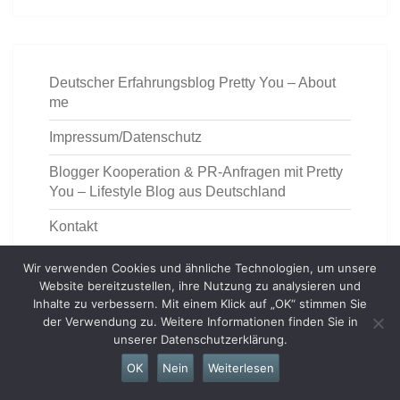
Deutscher Erfahrungsblog Pretty You – About
me
Impressum/Datenschutz
Blogger Kooperation & PR-Anfragen mit Pretty
You – Lifestyle Blog aus Deutschland
Kontakt
Wir verwenden Cookies und ähnliche Technologien, um unsere
Website bereitzustellen, ihre Nutzung zu analysieren und
Inhalte zu verbessern. Mit einem Klick auf „OK“ stimmen Sie
der Verwendung zu. Weitere Informationen finden Sie in
unserer Datenschutzerklärung.
https://deutschemedz.de/ventolin
OK
Nein
Weiterlesen