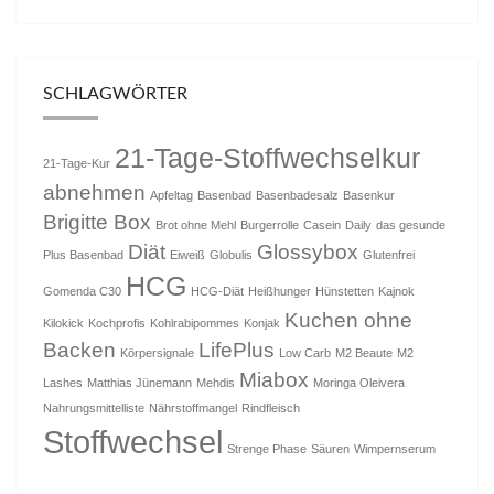
SCHLAGWÖRTER
21-Tage-Stoffwechselkur
21-Tage-Kur
abnehmen
Apfeltag
Basenbad
Basenbadesalz
Basenkur
Brigitte Box
Brot ohne Mehl
Burgerrolle
Casein
Daily
das gesunde
Diät
Glossybox
Plus Basenbad
Eiweiß
Globulis
Glutenfrei
HCG
Gomenda C30
HCG-Diät
Heißhunger
Hünstetten
Kajnok
Kuchen ohne
Kilokick
Kochprofis
Kohlrabipommes
Konjak
Backen
LifePlus
Körpersignale
Low Carb
M2 Beaute
M2
Miabox
Lashes
Matthias Jünemann
Mehdis
Moringa Oleivera
Nahrungsmittelliste
Nährstoffmangel
Rindfleisch
Stoffwechsel
Strenge Phase
Säuren
Wimpernserum