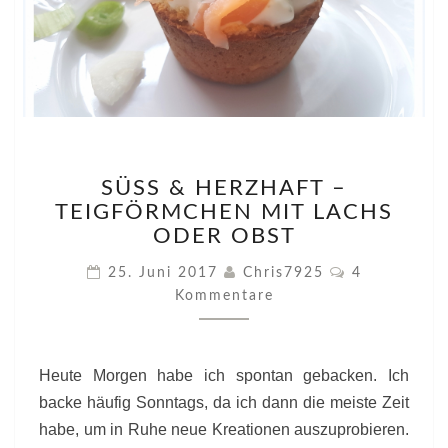
SÜSS &
SÜSS & HERZHAFT – T
H
EIGFÖRMCHEN MIT LACHS O
ERZHAFT –
T
DER OBST
EIGFÖRMCHEN M
Kommentare
25. Juni 2017
Chris7925
4
IT L
Kommentare
ACHS O
DER O
BST
Heute Morgen habe ich spontan gebacken. Ich
backe häufig Sonntags, da ich dann die meiste Zeit
habe, um in Ruhe neue Kreationen auszuprobieren.