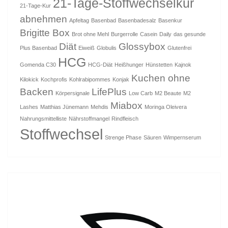
21-Tage-Stoffwechselkur
21-Tage-Kur
abnehmen
Apfeltag
Basenbad
Basenbadesalz
Basenkur
Brigitte Box
Brot ohne Mehl
Burgerrolle
Casein
Daily
das gesunde
Diät
Glossybox
Plus Basenbad
Eiweiß
Globulis
Glutenfrei
HCG
Gomenda C30
HCG-Diät
Heißhunger
Hünstetten
Kajnok
Kuchen ohne
Kilokick
Kochprofis
Kohlrabipommes
Konjak
Backen
LifePlus
Körpersignale
Low Carb
M2 Beaute
M2
Miabox
Lashes
Matthias Jünemann
Mehdis
Moringa Oleivera
Nahrungsmittelliste
Nährstoffmangel
Rindfleisch
Stoffwechsel
Strenge Phase
Säuren
Wimpernserum