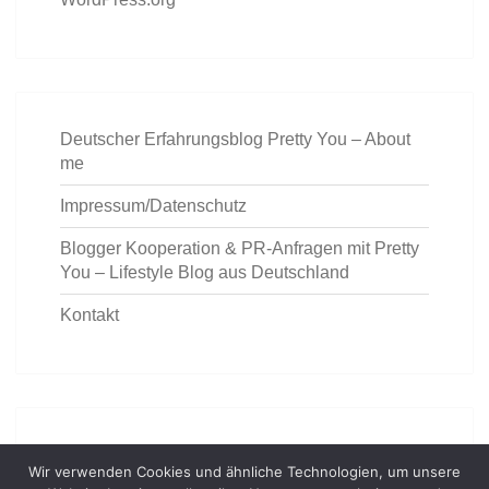
Deutscher Erfahrungsblog Pretty You – About
me
Impressum/Datenschutz
Blogger Kooperation & PR-Anfragen mit Pretty
You – Lifestyle Blog aus Deutschland
Kontakt
https://deutschemedz.de/ventolin
Wir verwenden Cookies und ähnliche Technologien, um unsere