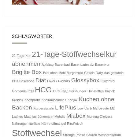
SCHLAGWÖRTER
21-Tage-Stoffwechselkur
21-Tage-Kur
abnehmen
Apfeltag
Basenbad
Basenbadesalz
Basenkur
Brigitte Box
Brot ohne Mehl
Burgerrolle
Casein
Daily
das gesunde
Diät
Glossybox
Plus Basenbad
Eiweiß
Globulis
Glutenfrei
HCG
Gomenda C30
HCG-Diät
Heißhunger
Hünstetten
Kajnok
Kuchen ohne
Kilokick
Kochprofis
Kohlrabipommes
Konjak
Backen
LifePlus
Körpersignale
Low Carb
M2 Beaute
M2
Miabox
Lashes
Matthias Jünemann
Mehdis
Moringa Oleivera
Nahrungsmittelliste
Nährstoffmangel
Rindfleisch
Stoffwechsel
Strenge Phase
Säuren
Wimpernserum