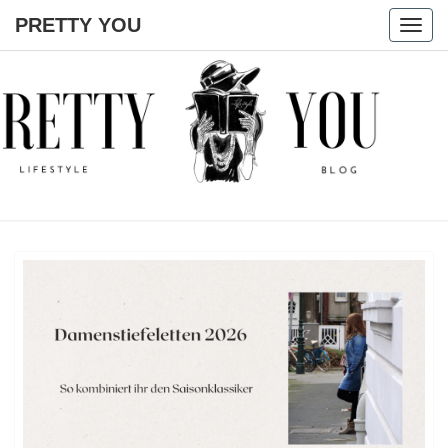
PRETTY YOU
Togg
navig
PRETTY
YOU