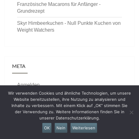
Französische Macarons für Anfänger -
Grundrezept
Skyr Himbeerkuchen - Null Punkte Kuchen von
Weight Watchers
META
Anmelden
Wir verwenden Cookies und ähnliche Technologien, um unsere
Eintrags-Feed
Website bereitzustellen, ihre Nutzung zu analysieren und
Inhalte zu verbessern. Mit einem Klick auf „OK“ stimmen Sie
Kommentar-Feed
der Verwendung zu. Weitere Informationen finden Sie in
unserer Datenschutzerklärung.
WordPress.org
OK
Nein
Weiterlesen