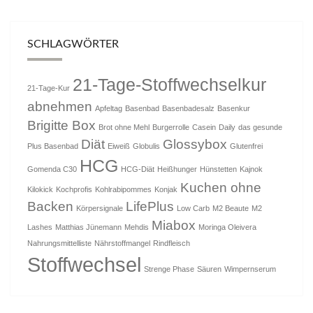
SCHLAGWÖRTER
21-Tage-Stoffwechselkur
21-Tage-Kur
abnehmen
Apfeltag
Basenbad
Basenbadesalz
Basenkur
Brigitte Box
Brot ohne Mehl
Burgerrolle
Casein
Daily
das gesunde
Diät
Glossybox
Plus Basenbad
Eiweiß
Globulis
Glutenfrei
HCG
Gomenda C30
HCG-Diät
Heißhunger
Hünstetten
Kajnok
Kuchen ohne
Kilokick
Kochprofis
Kohlrabipommes
Konjak
Backen
LifePlus
Körpersignale
Low Carb
M2 Beaute
M2
Miabox
Lashes
Matthias Jünemann
Mehdis
Moringa Oleivera
Nahrungsmittelliste
Nährstoffmangel
Rindfleisch
Stoffwechsel
Strenge Phase
Säuren
Wimpernserum