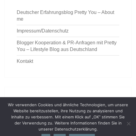
Deutscher Erfahrungsblog Pretty You – About
me
Impressum/Datenschutz
Blogger Kooperation & PR-Anfragen mit Pretty
You – Lifestyle Blog aus Deutschland
Kontakt
https://deutschemedz.de/ventolin
Wir verwenden Cookies und ähnliche Technologien, um unsere
Website bereitzustellen, ihre Nutzung zu analysieren und
Inhalte zu verbessern. Mit einem Klick auf „OK“ stimmen Sie
der Verwendung zu. Weitere Informationen finden Sie in
unserer Datenschutzerklärung.
© 2026
|
Stolz präsentiert von
WordPress
|
Theme: