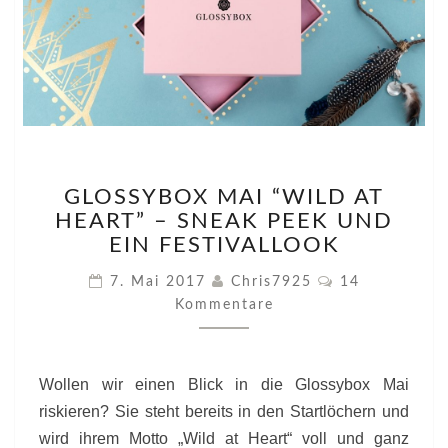
GLOSSYBOX
GLOSSYBOX MAI “WILD AT
MAI
HEART” – SNEAK PEEK UND
“WILD
AT
EIN FESTIVALLOOK
HEART”
Kommentare
7. Mai 2017
Chris7925
14
–
Kommentare
SNEAK
PEEK
UND
EIN
Wollen wir einen Blick in die Glossybox Mai
FESTIVALLOOK
riskieren? Sie steht bereits in den Startlöchern und
wird ihrem Motto „Wild at Heart“ voll und ganz