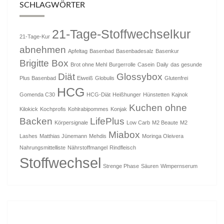
SCHLAGWÖRTER
21-Tage-Stoffwechselkur
21-Tage-Kur
abnehmen
Apfeltag
Basenbad
Basenbadesalz
Basenkur
Brigitte Box
Brot ohne Mehl
Burgerrolle
Casein
Daily
das gesunde
Diät
Glossybox
Plus Basenbad
Eiweiß
Globulis
Glutenfrei
HCG
Gomenda C30
HCG-Diät
Heißhunger
Hünstetten
Kajnok
Kuchen ohne
Kilokick
Kochprofis
Kohlrabipommes
Konjak
Backen
LifePlus
Körpersignale
Low Carb
M2 Beaute
M2
Miabox
Lashes
Matthias Jünemann
Mehdis
Moringa Oleivera
Nahrungsmittelliste
Nährstoffmangel
Rindfleisch
Stoffwechsel
Strenge Phase
Säuren
Wimpernserum