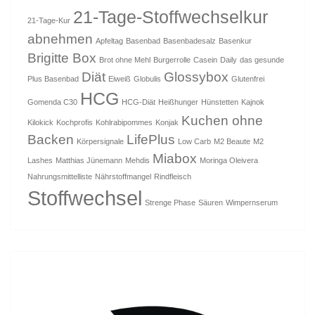
21-Tage-Stoffwechselkur
21-Tage-Kur
abnehmen
Apfeltag
Basenbad
Basenbadesalz
Basenkur
Brigitte Box
Brot ohne Mehl
Burgerrolle
Casein
Daily
das gesunde
Diät
Glossybox
Plus Basenbad
Eiweiß
Globulis
Glutenfrei
HCG
Gomenda C30
HCG-Diät
Heißhunger
Hünstetten
Kajnok
Kuchen ohne
Kilokick
Kochprofis
Kohlrabipommes
Konjak
Backen
LifePlus
Körpersignale
Low Carb
M2 Beaute
M2
Miabox
Lashes
Matthias Jünemann
Mehdis
Moringa Oleivera
Nahrungsmittelliste
Nährstoffmangel
Rindfleisch
Stoffwechsel
Strenge Phase
Säuren
Wimpernserum