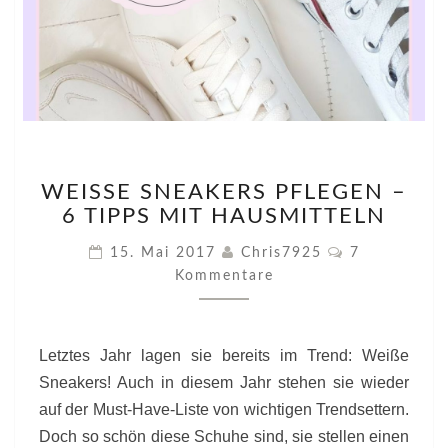
WEISSE S
WEISSE SNEAKERS PFLEGEN – 6
NEAKERS P
TIPPS MIT HAUSMITTELN
FLEGEN –
6
Kommentare
15. Mai 2017
Chris7925
7
T
Kommentare
IPPS M
IT H
AUSMITTELN
Letztes Jahr lagen sie bereits im Trend: Weiße
Sneakers! Auch in diesem Jahr stehen sie wieder
auf der Must-Have-Liste von wichtigen Trendsettern.
Doch so schön diese Schuhe sind, sie stellen einen