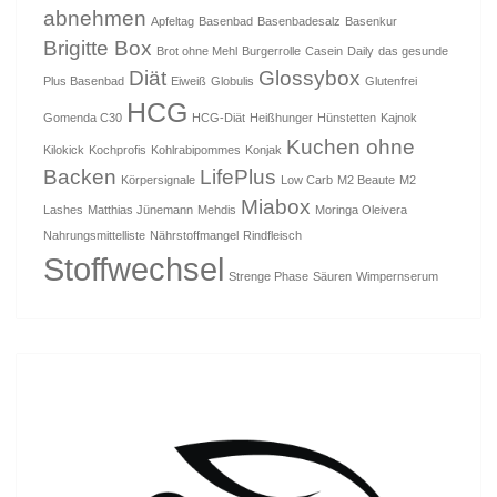
abnehmen
Apfeltag
Basenbad
Basenbadesalz
Basenkur
Brigitte Box
Brot ohne Mehl
Burgerrolle
Casein
Daily
das gesunde
Diät
Glossybox
Plus Basenbad
Eiweiß
Globulis
Glutenfrei
HCG
Gomenda C30
HCG-Diät
Heißhunger
Hünstetten
Kajnok
Kuchen ohne
Kilokick
Kochprofis
Kohlrabipommes
Konjak
Backen
LifePlus
Körpersignale
Low Carb
M2 Beaute
M2
Miabox
Lashes
Matthias Jünemann
Mehdis
Moringa Oleivera
Nahrungsmittelliste
Nährstoffmangel
Rindfleisch
Stoffwechsel
Strenge Phase
Säuren
Wimpernserum