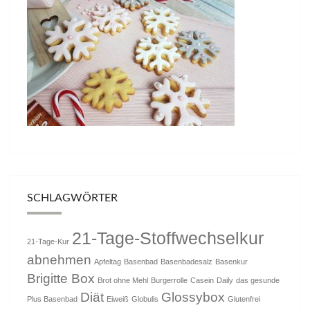
SCHLAGWÖRTER
21-Tage-Stoffwechselkur
21-Tage-Kur
abnehmen
Apfeltag
Basenbad
Basenbadesalz
Basenkur
Brigitte Box
Brot ohne Mehl
Burgerrolle
Casein
Daily
das gesunde
Diät
Glossybox
Plus Basenbad
Eiweiß
Globulis
Glutenfrei