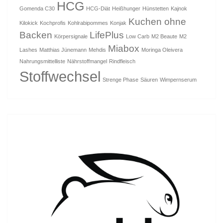
HCG
Gomenda C30
HCG-Diät
Heißhunger
Hünstetten
Kajnok
Kuchen ohne
Kilokick
Kochprofis
Kohlrabipommes
Konjak
Backen
LifePlus
Körpersignale
Low Carb
M2 Beaute
M2
Miabox
Lashes
Matthias Jünemann
Mehdis
Moringa Oleivera
Nahrungsmittelliste
Nährstoffmangel
Rindfleisch
Stoffwechsel
Strenge Phase
Säuren
Wimpernserum